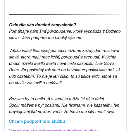
Oslovilo vás dnešné zamyslenie?
Pomáhajte nám šíriť povzbudenie, ktoré vychádza z Božieho
slova. Vaša podpora má hlboký význam.
Vďaka vašej finančnej pomoci môžeme každý deň rozsievať
slová, ktoré majú moc liečiť, povzbudiť a prebudiť. V týchto
dňoch uzrelo svetlo sveta nové číslo časopisu Živé Slovo
Dnes. Za posledný rok sme ho bezplatne poslali viac než 13
000 čitateľom. To nie je len číslo, to sú tisíce sŕdc, ktoré sa
na chvíľu zastavili a načúvali.
Bez vás by to nešlo. A s vami to môže ísť ešte ďalej.
Spolu môžeme byť poslami. Nie hrdinami, nie kazateľmi, len
obyčajnými ľuďmi, ktorí veria, že Slovo má silu meniť svet.
Chcem podporiť túto službu
Vypočujte si audionahrávku dnešnej úvahy :