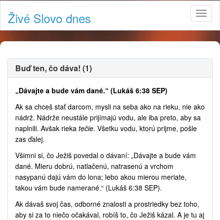
Živé Slovo dnes
Buď ten, čo dáva! (1)
„Dávajte a bude vám dané.“ (Lukáš 6:38 SEP)
Ak sa chceš stať darcom, mysli na seba ako na rieku, nie ako
nádrž. Nádrže neustále prijímajú vodu, ale iba preto, aby sa
naplnili. Avšak rieka
tečie
. Všetku vodu, ktorú prijme, pošle
zas ďalej.
Všimni si, čo Ježiš povedal o dávaní: „Dávajte a bude vám
dané. Mieru dobrú, natlačenú, natrasenú a vrchom
nasypanú dajú vám do lona; lebo akou mierou meriate,
takou vám bude namerané.“ (Lukáš 6:38 SEP).
Ak dávaš svoj čas, odborné znalosti a prostriedky bez toho,
aby si za to niečo očakával, robíš to, čo Ježiš kázal. A je tu aj