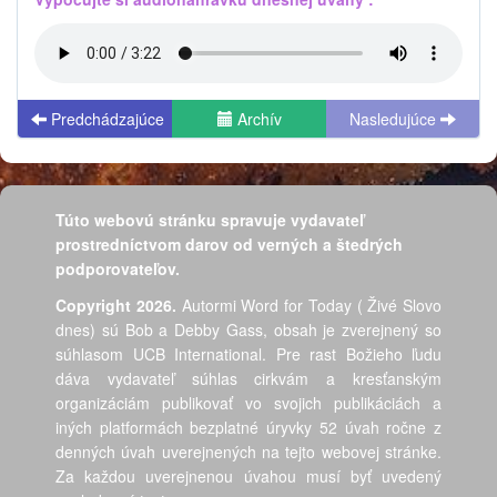
Predchádzajúce
Archív
Nasledujúce
Túto webovú stránku spravuje vydavateľ
prostredníctvom darov od verných a štedrých
podporovateľov.
Copyright 2026.
Autormi Word for Today ( Živé Slovo
dnes) sú Bob a Debby Gass, obsah je zverejnený so
súhlasom UCB International. Pre rast Božieho ľudu
dáva vydavateľ súhlas cirkvám a kresťanským
organizáciám publikovať vo svojich publikáciách a
iných platformách bezplatné úryvky 52 úvah ročne z
denných úvah uverejnených na tejto webovej stránke.
Za každou uverejnenou úvahou musí byť uvedený