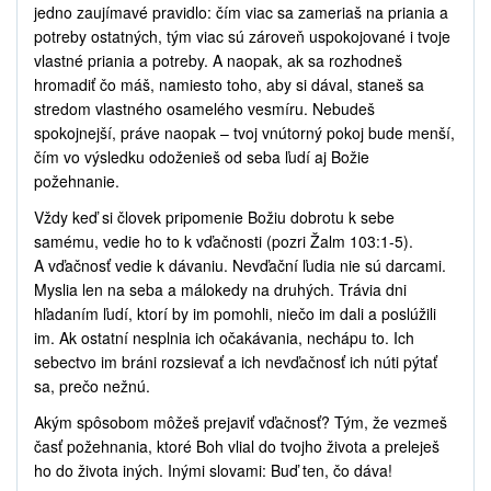
jedno zaujímavé pravidlo: čím viac sa zameriaš na priania a
potreby ostatných, tým viac sú zároveň uspokojované i tvoje
vlastné priania a potreby. A naopak, ak sa rozhodneš
hromadiť čo máš, namiesto toho, aby si dával, staneš sa
stredom vlastného osamelého vesmíru. Nebudeš
spokojnejší, práve naopak – tvoj vnútorný pokoj bude menší,
čím vo výsledku odoženieš od seba ľudí aj Božie
požehnanie.
Vždy keď si človek pripomenie Božiu dobrotu k sebe
samému, vedie ho to k vďačnosti (pozri Žalm 103:1-5).
A vďačnosť vedie k dávaniu. Nevďační ľudia nie sú darcami.
Myslia len na seba a málokedy na druhých. Trávia dni
hľadaním ľudí, ktorí by im pomohli, niečo im dali a poslúžili
im. Ak ostatní nesplnia ich očakávania, nechápu to. Ich
sebectvo im bráni rozsievať a ich nevďačnosť ich núti pýtať
sa, prečo nežnú.
Akým spôsobom môžeš prejaviť vďačnosť? Tým, že vezmeš
časť požehnania, ktoré Boh vlial do tvojho života a preleješ
ho do života iných. Inými slovami: Buď ten, čo dáva!